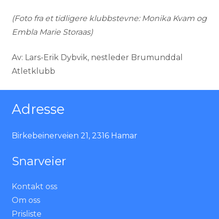
(Foto fra et tidligere klubbstevne: Monika Kvam og
Embla Marie Storaas)
Av: Lars-Erik Dybvik, nestleder Brumunddal
Atletklubb
Adresse
Birkebeinerveien 21, 2316 Hamar
Snarveier
Kontakt oss
Om oss
Prisliste